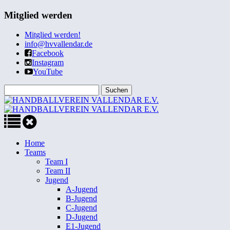
Mitglied werden
Mitglied werden!
info@hvvallendar.de
Facebook
Instagram
YouTube
Home
Teams
Team I
Team II
Jugend
A-Jugend
B-Jugend
C-Jugend
D-Jugend
E1-Jugend