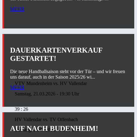
MEHR
DAUERKARTENVERKAUF
GESTARTET!
Die neue Handballsaison steht vor der Tür – und wir freuen
21 : 35
uns darauf, auch in der Saison 2025/26 wi...
VTV Mundenheim
vs.
HV Vallendar
MEHR
Samstag, 21.03.2026 - 19:30 Uhr
39 : 26
HV Vallendar
vs.
TV Offenbach
AUF NACH BUDENHEIM!
Samstag, 28.03.2026 - 18:00 Uhr