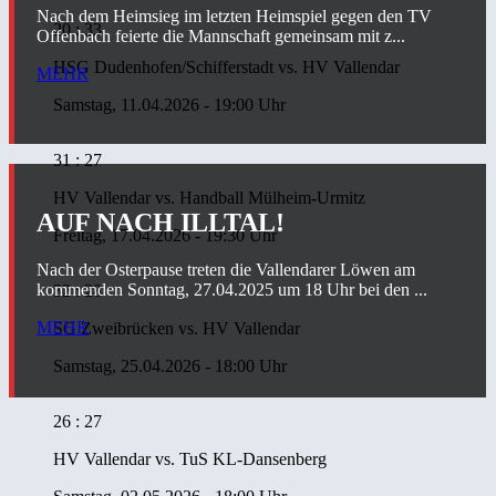
Nach dem Heimsieg im letzten Heimspiel gegen den TV
20 : 33
Offenbach feierte die Mannschaft gemeinsam mit z...
HSG Dudenhofen/Schifferstadt
vs.
HV Vallendar
MEHR
Samstag, 11.04.2026 - 19:00 Uhr
31 : 27
HV Vallendar
vs.
Handball Mülheim-Urmitz
AUF NACH ILLTAL!
Freitag, 17.04.2026 - 19:30 Uhr
Nach der Osterpause treten die Vallendarer Löwen am
kommenden Sonntag, 27.04.2025 um 18 Uhr bei den ...
32 : 28
MEHR
SG Zweibrücken
vs.
HV Vallendar
Samstag, 25.04.2026 - 18:00 Uhr
26 : 27
HV Vallendar
vs.
TuS KL-Dansenberg