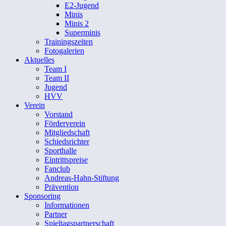
E2-Jugend
Minis
Minis 2
Superminis
Trainingszeiten
Fotogalerien
Aktuelles
Team I
Team II
Jugend
HVV
Verein
Vorstand
Förderverein
Mitgliedschaft
Schiedsrichter
Sporthalle
Eintrittspreise
Fanclub
Andreas-Hahn-Stiftung
Prävention
Sponsoring
Informationen
Partner
Spieltagspartnerschaft