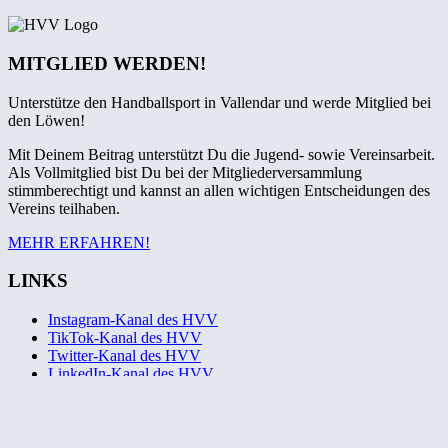
MITGLIED WERDEN!
Unterstütze den Handballsport in Vallendar und werde Mitglied bei
den Löwen!
Mit Deinem Beitrag unterstützt Du die Jugend- sowie Vereinsarbeit.
Als Vollmitglied bist Du bei der Mitgliederversammlung
stimmberechtigt und kannst an allen wichtigen Entscheidungen des
Vereins teilhaben.
MEHR ERFAHREN!
LINKS
Instagram-Kanal des HVV
TikTok-Kanal des HVV
Twitter-Kanal des HVV
LinkedIn-Kanal des HVV
YouTube-Kanal des HVV
Facebook-Fanpage des HVV
Handballverband Rheinland
Andreas-Hahn-Stiftung