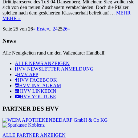
Drittligareserve des TuS 04 Dansenberg. Mit einem Sieg wollten sie
sich von den treuen Zuschauern verabschieden. Doch die Pfälzer
spielten nach dem gesicherten Klassenerhalt befreit auf …
MEHR
MEHR »
Seite 25 von 26
« Erste
«
...
24
25
26
»
News
Alle Neuigkeiten rund um den Vallendarer Handball!
ALLE NEWS ANZEIGEN
HVV NEWSLETTER ANMELDUNG
HVV
APP
HVV
FACEBOOK
HVV
INSTAGRAM
HVV
LINKEDIN
HVV
YOUTUBE
PARTNER DES HVV
ALLE PARTNER ANZEIGEN