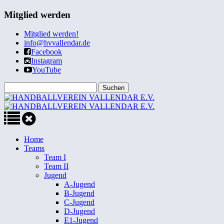
Mitglied werden
Mitglied werden!
info@hvvallendar.de
Facebook
Instagram
YouTube
Home
Teams
Team I
Team II
Jugend
A-Jugend
B-Jugend
C-Jugend
D-Jugend
E1-Jugend