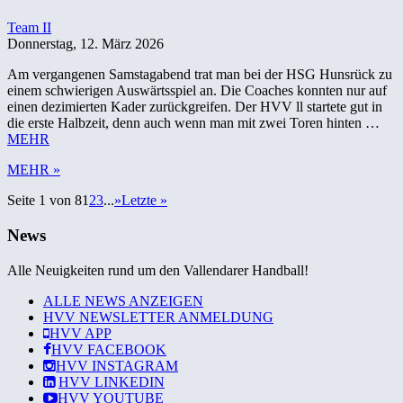
Team II
Donnerstag, 12. März 2026
Am vergangenen Samstagabend trat man bei der HSG Hunsrück zu
einem schwierigen Auswärtsspiel an. Die Coaches konnten nur auf
einen dezimierten Kader zurückgreifen. Der HVV ll startete gut in
die erste Halbzeit, denn auch wenn man mit zwei Toren hinten …
MEHR
MEHR »
Seite 1 von 8
1
2
3
...
»
Letzte »
News
Alle Neuigkeiten rund um den Vallendarer Handball!
ALLE NEWS ANZEIGEN
HVV NEWSLETTER ANMELDUNG
HVV
APP
HVV
FACEBOOK
HVV
INSTAGRAM
HVV
LINKEDIN
HVV
YOUTUBE