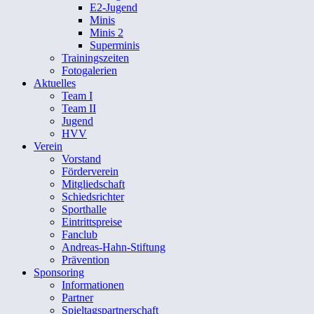
E2-Jugend
Minis
Minis 2
Superminis
Trainingszeiten
Fotogalerien
Aktuelles
Team I
Team II
Jugend
HVV
Verein
Vorstand
Förderverein
Mitgliedschaft
Schiedsrichter
Sporthalle
Eintrittspreise
Fanclub
Andreas-Hahn-Stiftung
Prävention
Sponsoring
Informationen
Partner
Spieltagspartnerschaft