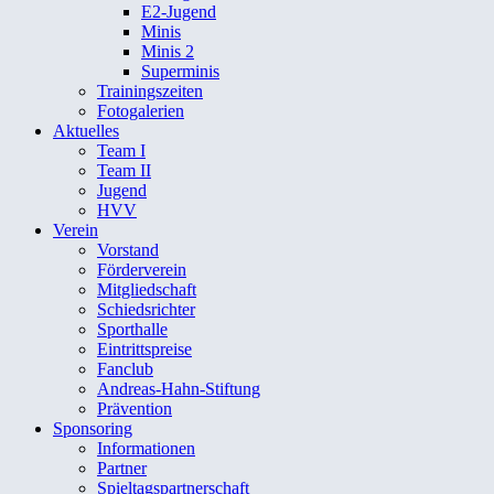
E2-Jugend
Minis
Minis 2
Superminis
Trainingszeiten
Fotogalerien
Aktuelles
Team I
Team II
Jugend
HVV
Verein
Vorstand
Förderverein
Mitgliedschaft
Schiedsrichter
Sporthalle
Eintrittspreise
Fanclub
Andreas-Hahn-Stiftung
Prävention
Sponsoring
Informationen
Partner
Spieltagspartnerschaft