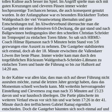
tollen Kulisse auch besser ins Spiel. Im Angriff spielte man sich mit
guten Kreuzungen und cleveren Pässen immer wieder
hochprozentige Torchancen heraus, die auch konsequent genutzt
wurden. In der Anfangsphase war es besonders Rückkehrer Torben
Waldgenbach der viel Verantwortung übernahm und gute
Entscheidungen traf. Im Abwehrverbund überraschte man die
Gastgeber mit einer defensiven 6:0-Deckung, die gut stand und nach
Ballgewinnen bedingungslos über den schnellen Christian Schröder
im Tempospiel zu einfachen Toren führte. So sah sich HBMU-
Coach Hilmar Bjarnason nach 9 Minuten beim Stand von 5:8
gezwungen eine Auszeit zu nehmen. Die Gastgeber stabilisierten
sich erstmal, doch ab der 18. Minute erwischten die Vallendarer
Löwen ihre beste Phase. Immer wieder kam man durch den
torgefährlichen Rückraum Waldgenbach-Schröder-Lißmann zu
einfachen Toren und baute die Führung so bis zur Halbzeit auf
14:20 aus.
In der Kabine war allen klar, dass man sich auf dieser Führung nicht
ausruhen möchte, zumal die letzten Jahre gezeigt haben, dass das
Momentum schnell wechseln kann. Mit weiterhin hervorragender
Einstellung und Cleverness zog man nach 35 Minuten auf 15:23
davon und war haushoch überlegen. Die Partie plätscherte im
weiteren Verlauf etwas vor sich hin und war beim 17:26 in der 41.
Minute durch den treffsicheren Gabriel Ramaj eigentlich
entschieden. Doch die Gastgeber bäumten sich noch einmal auf und