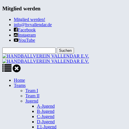
Mitglied werden
Mitglied werden!
info@hvvallendar.de
Facebook
Instagram
YouTube
Home
Teams
Team I
Team II
Jugend
A-Jugend
B-Jugend
C-Jugend
D-Jugend
E1-Jugend