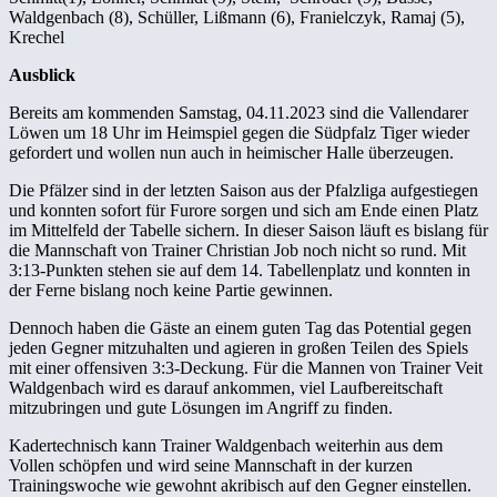
Waldgenbach (8), Schüller, Lißmann (6), Franielczyk, Ramaj (5),
Krechel
Ausblick
Bereits am kommenden Samstag, 04.11.2023 sind die Vallendarer
Löwen um 18 Uhr im Heimspiel gegen die Südpfalz Tiger wieder
gefordert und wollen nun auch in heimischer Halle überzeugen.
Die Pfälzer sind in der letzten Saison aus der Pfalzliga aufgestiegen
und konnten sofort für Furore sorgen und sich am Ende einen Platz
im Mittelfeld der Tabelle sichern. In dieser Saison läuft es bislang für
die Mannschaft von Trainer Christian Job noch nicht so rund. Mit
3:13-Punkten stehen sie auf dem 14. Tabellenplatz und konnten in
der Ferne bislang noch keine Partie gewinnen.
Dennoch haben die Gäste an einem guten Tag das Potential gegen
jeden Gegner mitzuhalten und agieren in großen Teilen des Spiels
mit einer offensiven 3:3-Deckung. Für die Mannen von Trainer Veit
Waldgenbach wird es darauf ankommen, viel Laufbereitschaft
mitzubringen und gute Lösungen im Angriff zu finden.
Kadertechnisch kann Trainer Waldgenbach weiterhin aus dem
Vollen schöpfen und wird seine Mannschaft in der kurzen
Trainingswoche wie gewohnt akribisch auf den Gegner einstellen.