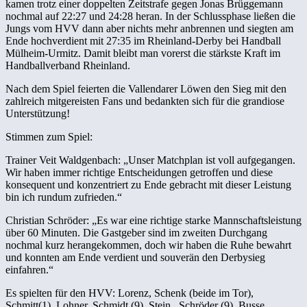
kamen trotz einer doppelten Zeitstrafe gegen Jonas Brüggemann
nochmal auf 22:27 und 24:28 heran. In der Schlussphase ließen die
Jungs vom HVV dann aber nichts mehr anbrennen und siegten am
Ende hochverdient mit 27:35 im Rheinland-Derby bei Handball
Mülheim-Urmitz. Damit bleibt man vorerst die stärkste Kraft im
Handballverband Rheinland.
Nach dem Spiel feierten die Vallendarer Löwen den Sieg mit den
zahlreich mitgereisten Fans und bedankten sich für die grandiose
Unterstützung!
Stimmen zum Spiel:
Trainer Veit Waldgenbach: „Unser Matchplan ist voll aufgegangen.
Wir haben immer richtige Entscheidungen getroffen und diese
konsequent und konzentriert zu Ende gebracht mit dieser Leistung
bin ich rundum zufrieden.“
Christian Schröder: „Es war eine richtige starke Mannschaftsleistung
über 60 Minuten. Die Gastgeber sind im zweiten Durchgang
nochmal kurz herangekommen, doch wir haben die Ruhe bewahrt
und konnten am Ende verdient und souverän den Derbysieg
einfahren.“
Es spielten für den HVV: Lorenz, Schenk (beide im Tor),
Schmitt(1), Lohner, Schmidt (9), Stein, Schröder (9), Busse,