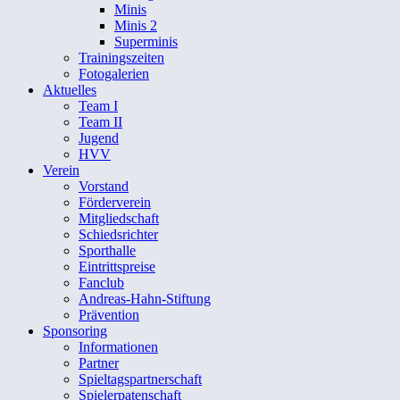
Minis
Minis 2
Superminis
Trainingszeiten
Fotogalerien
Aktuelles
Team I
Team II
Jugend
HVV
Verein
Vorstand
Förderverein
Mitgliedschaft
Schiedsrichter
Sporthalle
Eintrittspreise
Fanclub
Andreas-Hahn-Stiftung
Prävention
Sponsoring
Informationen
Partner
Spieltagspartnerschaft
Spielerpatenschaft