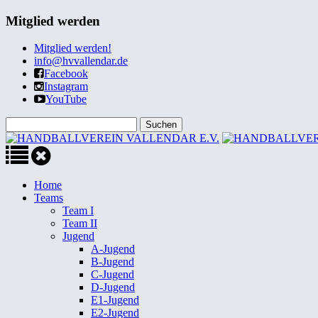
Mitglied werden
Mitglied werden!
info@hvvallendar.de
Facebook
Instagram
YouTube
Home
Teams
Team I
Team II
Jugend
A-Jugend
B-Jugend
C-Jugend
D-Jugend
E1-Jugend
E2-Jugend