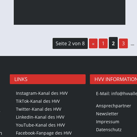
Seite 2 von 8
«
1
2
3
...
LINKS
HVV INFORMATIO
Instagram-Kanal des HVV
E-Mail:
info@hvvall
TikTok-Kanal des HVV
Ansprechpartner
Twitter-Kanal des HVV
-
Newsletter
LinkedIn-Kanal des HVV
Impressum
YouTube-Kanal des HVV
Datenschutz
n
Facebook-Fanpage des HVV