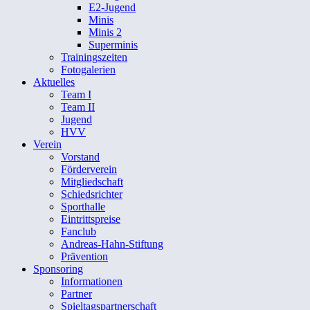
E2-Jugend
Minis
Minis 2
Superminis
Trainingszeiten
Fotogalerien
Aktuelles
Team I
Team II
Jugend
HVV
Verein
Vorstand
Förderverein
Mitgliedschaft
Schiedsrichter
Sporthalle
Eintrittspreise
Fanclub
Andreas-Hahn-Stiftung
Prävention
Sponsoring
Informationen
Partner
Spieltagspartnerschaft