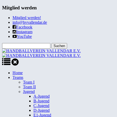
Mitglied werden
Mitglied werden!
info@hvvallendar.de
Facebook
Instagram
YouTube
Home
Teams
Team I
Team II
Jugend
A-Jugend
B-Jugend
C-Jugend
D-Jugend
E1-Jugend