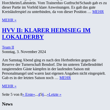
Horchheim/Lahnstein. Vom Trainerduo Gutfrucht/Schaub gab es zu
dieser Partie im Vorfeld klare Anweisungen. Es galt das gute
Kreisläuferspiel zu unterbinden, da von dieser Position …
MEHR
MEHR »
HVV II: KLARER HEIMSIEG IM
LOKALDERBY
Team II
Sonntag, 3. November 2024
Am Samstag Abend ging es nach den Herbstferien gegen die
Reserve der Turnerschaft Bendorf. Die im unteren Tabellendrittel
rangierenden Gäste kämpfen in der laufenden Saison mit
Personalmangel und waren laut eigenen Angaben nicht eingespielt.
Gab es in der letzten Saison noch …
MEHR
MEHR »
Seite 5 von 8
« Erste
«
...
4
5
6
...
»
Letzte »
News