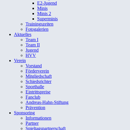
E2-Jugend
Minis
Minis 2
Superminis
Trainingszeiten
Fotogalerien
Aktuelles
Team I
Team II
Jugend
HVV
Verein
Vorstand
Förderverein
Mitgliedschaft
Schiedsrichter
Sporthalle
Eintrittspreise
Fanclub
Andreas-Hahn-Stiftung
Prävention
Sponsoring
Informationen
Partner
Spieltagspartnerschaft