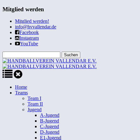
Mitglied werden
Mitglied werden!
info@hvvallendar.de
Facebook
Instagram
YouTube
Home
Teams
Team I
Team II
Jugend
A-Jugend
B-Jugend
C-Jugend
D-Jugend
E1-Jugend