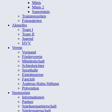
Minis
Minis 2
Superminis
Trainingszeiten
Fotogalerien
Aktuelles
Team I
Team II
Jugend
HVV
Verein
Vorstand
Förderverein
Mitgliedschaft
Schiedsrichter
Sporthalle
Eintrittspreise
Fanclub
Andreas-Hahn-Stiftung
Prävention
Sponsoring
Informationen
Partner
Spieltagspartnerschaft
Spielerpatenschaft