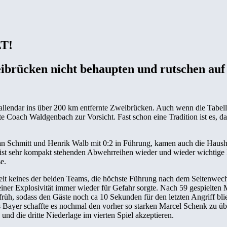
T!
ibrücken nicht behaupten und rutschen auf 
lendar ins über 200 km entfernte Zweibrücken. Auch wenn die Tabellen
nte Coach Waldgenbach zur Vorsicht. Fast schon eine Tradition ist es
an Schmitt und Henrik Walb mit 0:2 in Führung, kamen auch die Haushe
ist sehr kompakt stehenden Abwehrreihen wieder und wieder wichtige 
e.
eit keines der beiden Teams, die höchste Führung nach dem Seitenwechs
seiner Explosivität immer wieder für Gefahr sorgte. Nach 59 gespielte
 früh, sodass den Gäste noch ca 10 Sekunden für den letzten Angriff 
as Bayer schaffte es nochmal den vorher so starken Marcel Schenk zu ü
d die dritte Niederlage im vierten Spiel akzeptieren.