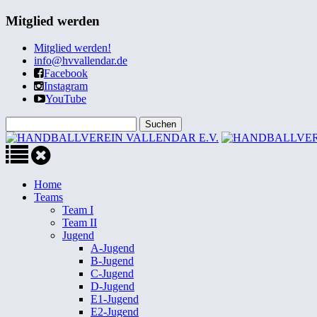
Mitglied werden
Mitglied werden!
info@hvvallendar.de
Facebook
Instagram
YouTube
Home
Teams
Team I
Team II
Jugend
A-Jugend
B-Jugend
C-Jugend
D-Jugend
E1-Jugend
E2-Jugend