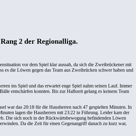
Rang 2 der Regionalliga.
situation vor dem Spiel klar aussah, da sich die Zweibrückener mit
, dass es die Löwen gegen das Team aus Zweibrücken schwer haben und
rren ins Spiel und das erwartet enge Spiel nahm seinen Lauf. Immer
Bälle entschärfen konnten. Bis zur Halbzeit gelang es keinem Team
el war das 20:18 für die Hausherren nach 47 gespielten Minuten. In
n Minuten lagen die Hausherren mit 23:22 in Führung. Leider kam der
blieb. Die sich noch in der Rückwärtsbewegung befindenden Löwen
berwinden. Da die Zeit für einen Gegenangriff danach zu kurz war,