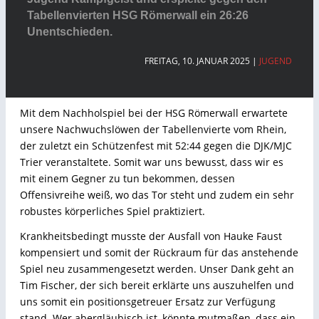
Tabellenvierten HSG Römerwall ein 26:26
Unentschieden.
FREITAG, 10. JANUAR 2025
|
JUGEND
Mit dem Nachholspiel bei der HSG Römerwall erwartete
unsere Nachwuchslöwen der Tabellenvierte vom Rhein,
der zuletzt ein Schützenfest mit 52:44 gegen die DJK/MJC
Trier veranstaltete. Somit war uns bewusst, dass wir es
mit einem Gegner zu tun bekommen, dessen
Offensivreihe weiß, wo das Tor steht und zudem ein sehr
robustes körperliches Spiel praktiziert.
Krankheitsbedingt musste der Ausfall von Hauke Faust
kompensiert und somit der Rückraum für das anstehende
Spiel neu zusammengesetzt werden. Unser Dank geht an
Tim Fischer, der sich bereit erklärte uns auszuhelfen und
uns somit ein positionsgetreuer Ersatz zur Verfügung
stand. Wer abergläubisch ist, könnte mutmaßen, dass ein